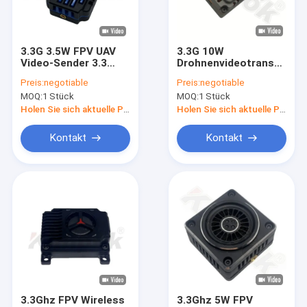
Über uns
Werksbesichtigung
3.3G 3.5W FPV UAV
3.3G 10W
Video-Sender 3.3
Drohnenvideotransmitter
Qualitätskontrolle
GHz VTX mit IRC
3.3Ghz FPV Wireless
Preis:
negotiable
Preis:
negotiable
24CH
VTX für
MOQ:
1 Stück
MOQ:
1 Stück
25mW/2000mW/3500mW
Langstreckenvideosende
Kontakt mit uns
FPV VTX Modul
Holen Sie sich aktuelle Preis
Holen Sie sich aktuelle Preis
Neuigkeiten
Kontakt
Kontakt
Rechtssachen
Drohne VTX
FPV-Videoübermittler
FPV Videoempfänger
3.3Ghz FPV Wireless
3.3Ghz 5W FPV