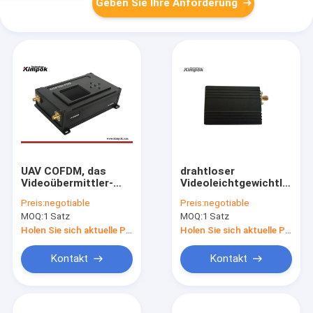
Geben Sie Ihre Anforderung
UAV COFDM, das
drahtloser
Videoübermittler-
Videoleichtgewichtler
Radioapparat mit 2W
200mW COFDM
Preis:
negotiable
Preis:
negotiable
Latenz 50km senken,
Digital übermittler-
MOQ:
1 Satz
MOQ:
1 Satz
übertragen Abstand
420g
Holen Sie sich aktuelle Preis
Holen Sie sich aktuelle Preis
Kontakt
Kontakt