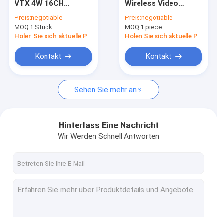
VTX 4W 16CH
Wireless Video
Analoger Videoübermittler
Videotransmitter für
Transmitter 16CH
Preis:
negotiable
Preis:
negotiable
FPV-Renndrohnen
with IRC Tramp 3.3G
MOQ:
IP Mesh Radio
1 Stück
MOQ:
1 piece
Zubehör
VTX UAV Parts for
Unterstützung IRC
Drone Long Range
Holen Sie sich aktuelle Preis
Holen Sie sich aktuelle Preis
COFDM-Videoübermittler
Kontakt
Kontakt
COFDM IP-Übermittler
Sehen Sie mehr an
COFDM-Modul
COFDM-Videoempfänger
Hinterlass Eine Nachricht
Drahtlose Rf-Antenne
Wir Werden Schnell Antworten
Rf-Endverstärker
Daten-Radiotransceiver