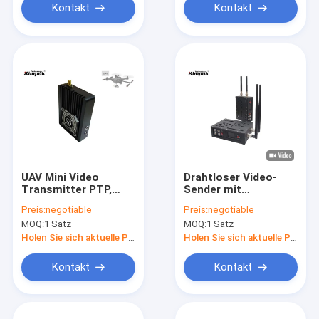
Kontakt
Kontakt
UAV Mini Video
Drahtloser Video-
Transmitter PTP,
Sender mit
COFDM-
bidirektionalen Daten
Preis:
negotiable
Preis:
negotiable
Videoabsender 20km
für
MOQ:
1 Satz
MOQ:
1 Satz
Uplink-
UAV/Drohne/Roboter
Realzeitleichtgewichtler
Holen Sie sich aktuelle Preis
Holen Sie sich aktuelle Preis
Kontakt
Kontakt