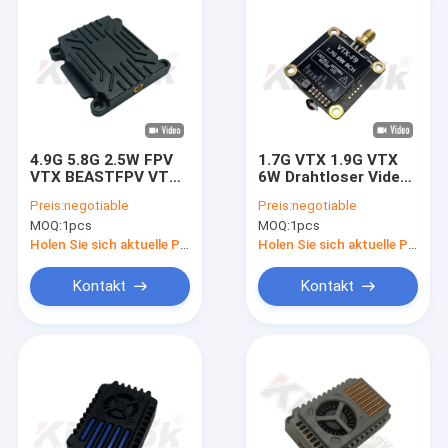
4.9G 5.8G 2.5W FPV
1.7G VTX 1.9G VTX
VTX BEASTFPV VTX
6W Drahtloser Video-
64CH Image
Sender 20km
Preis:
negotiable
Preis:
negotiable
Transmission Drone
Langstrecken-
MOQ:
1pcs
MOQ:
1pcs
Accessories
Bildübertragung
Holen Sie sich aktuelle Preis
Holen Sie sich aktuelle Preis
Kontakt
Kontakt
Zu Hause
Produkte
Videos