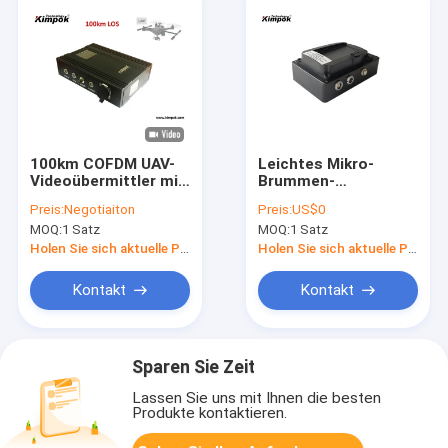
100km COFDM UAV-
Leichtes Mikro-
Videoübermittler mit
Brummen-
Verstärker 5W
Kraftübertragungssyste
Preis:
Negotiaiton
Preis:
US$0
HD UAV-
MOQ:
1 Satz
MOQ:
1 Satz
Videoübermittler-
H.265
Holen Sie sich aktuelle Preis
Holen Sie sich aktuelle Preis
Kontakt
Kontakt
Sparen Sie Zeit
Lassen Sie uns mit Ihnen die besten
Produkte kontaktieren.