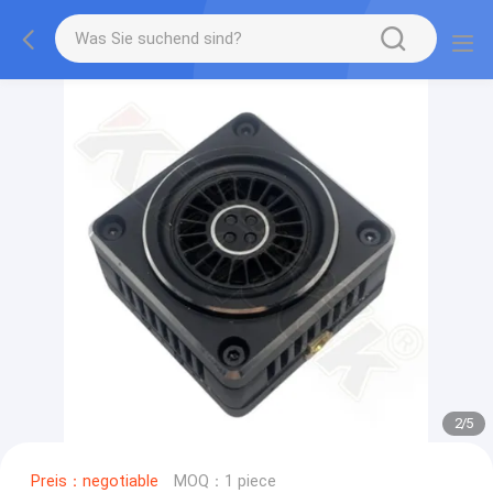
2
/
5
Preis：negotiable
MOQ：1 piece