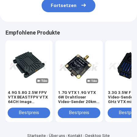
Fortsetzen
Empfohlene Produkte
4.9G 5.8G 2.5W FPV
1.7G VTX 1.9G VTX
3.3G 3.5W FP
VTX BEASTFPV VTX
6W Drahtloser
Video-Sender 
64CH Image
Video-Sender 20km
GHz VTX mit I
Transmission Drone
Langstrecken-
24CH
Accessories
Bildübertragung
25mW/2000m
Bestpreis
Bestpreis
Bestprei
FPV VTX Modu
Startseite
Über uns
Kontakt
Desktop Site