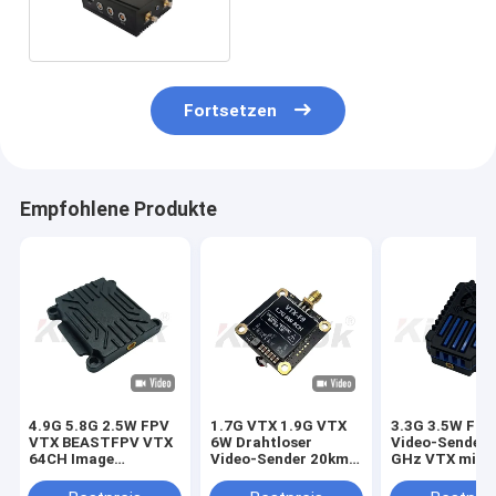
Videoübermittler mit
Energie Rf-5W und H.264
Fortsetzen
Empfohlene Produkte
4.9G 5.8G 2.5W FPV
1.7G VTX 1.9G VTX
3.3G 3.5W FP
VTX BEASTFPV VTX
6W Drahtloser
Video-Sender 
64CH Image
Video-Sender 20km
GHz VTX mit I
Transmission Drone
Langstrecken-
24CH
Accessories
Bildübertragung
25mW/2000m