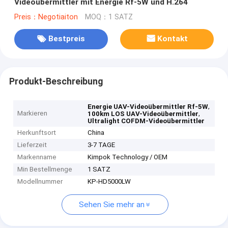
Videoübermittler mit Energie Rf-5W und H.264
Preis：Negotiaiton
MOQ：1 SATZ
Bestpreis
Kontakt
Produkt-Beschreibung
,
Energie UAV-Videoübermittler Rf-5W
Markieren
,
100km LOS UAV-Videoübermittler
Ultralight COFDM-Videoübermittler
Herkunftsort
China
Lieferzeit
3-7 TAGE
Markenname
Kimpok Technology / OEM
Min Bestellmenge
1 SATZ
Modellnummer
KP-HD5000LW
Sehen Sie mehr an