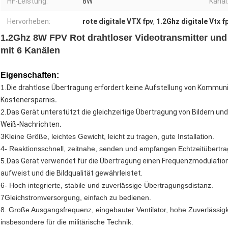
HF-Leistung:
8W
Kanal
Hervorheben:
rote digitale VTX fpv
,
1.2Ghz digitale Vtx f
1.2Ghz 8W FPV Rot drahtloser Videotransmitter un
mit 6 Kanälen
Eigenschaften:
1.
Die drahtlose Übertragung erfordert keine Aufstellung von Kommunik
.
Kostenersparnis
2.
Das Gerät unterstützt die gleichzeitige Übertragung von Bildern un
.
Weiß-Nachrichten
3Kleine Größe, leichtes Gewicht, leicht zu tragen, gute Installation.
4- Reaktionsschnell, zeitnahe, senden und empfangen Echtzeitübertr
5.
Das Gerät verwendet für die Übertragung einen Frequenzmodulati
aufweist und die Bildqualität gewährleistet.
6- Hoch integrierte, stabile und zuverlässige Übertragungsdistanz.
7Gleichstromversorgung, einfach zu bedienen.
8. Große Ausgangsfrequenz, eingebauter Ventilator, hohe Zuverlässigke
insbesondere für die militärische Technik.