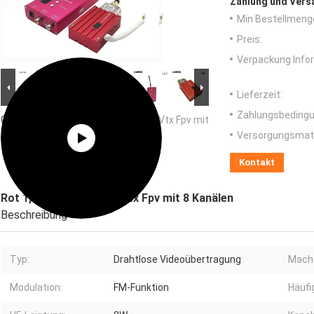
Zahlung und Vers
Min Bestellmeng
Preis:
Verpackung Info
Lieferzeit:
Zahlungsbedingu
Großes Bild :
Rot 1,2 GHz 8W Digital Vtx Fpv mit
8 Kanälen
Versorgungsmater
Kontakt
Rot 1,2 GHz 8W Digital Vtx Fpv mit 8 Kanälen
Beschreibung
Typ:
Drahtlose Videoübertragung
Mach
Modulation:
FM-Funktion
Häufi