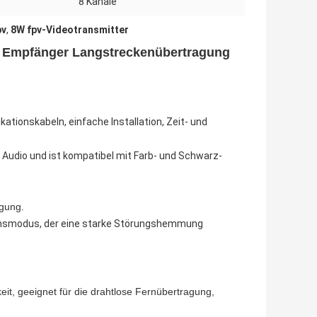
:
8 Kanäle
pv
,
8W fpv-Videotransmitter
d Empfänger Langstreckenübertragung
ationskabeln, einfache Installation, Zeit- und
d Audio und ist kompatibel mit Farb- und Schwarz-
agung.
onsmodus, der eine starke Störungshemmung
it, geeignet für die drahtlose Fernübertragung,