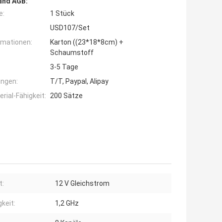
and AGB:
e:
1 Stück
USD107/Set
rmationen:
Karton ((23*18*8cm) +
Schaumstoff
3-5 Tage
ngen:
T/T, Paypal, Alipay
ial-Fähigkeit:
200 Sätze
t:
12 V Gleichstrom
gkeit:
1,2 GHz