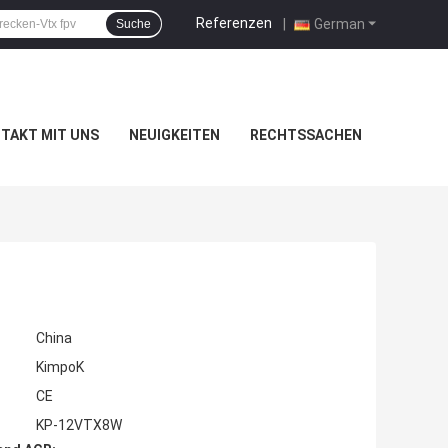
Referenzen
|
German
Suche
TAKT MIT UNS
NEUIGKEITEN
RECHTSSACHEN
China
KimpoK
CE
KP-12VTX8W