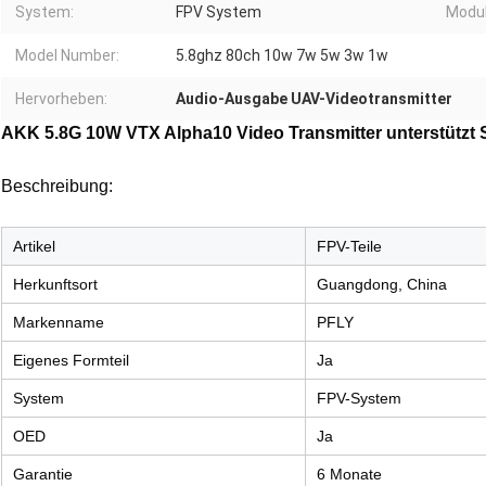
System:
FPV System
Modul
Model Number:
5.8ghz 80ch 10w 7w 5w 3w 1w
Hervorheben:
Audio-Ausgabe UAV-Videotransmitter
AKK 5.8G 10W VTX Alpha10 Video Transmitter unterstützt
Beschreibung:
Artikel
FPV-Teile
Herkunftsort
Guangdong, China
Markenname
PFLY
Eigenes Formteil
Ja
System
FPV-System
OED
Ja
Garantie
6 Monate