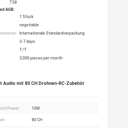
T58
nd AGB:
:
1 Stück
negotiable
mationen:
Internationale Standardverpackung
3-7 days
T/T
3,000 pieces per month
t Audio mit 80 CH Drohnen-RC-Zubehör
mit Power:
10W
el:
80 CH