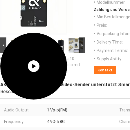
Modellnummer:
Zahlung und Versa
Min Bestellmenge
Preis:
Verpackung Infor
Delivery Time:
Payment Terms:
Großes Bild :
AKK 5.8G 10W VTX Alpha10
Supply Ability:
Video-Sender unterstützt Smart Audio mit
Kontakt
80 CH Drohnen-RC-Zubehör
AKK 5.8G 10W VTX Alpha10 Video-Sender unterstützt Smar
Beschreibung
Audio Output:
1 Vp-p(FM)
Trans
Frequency:
4.9G-5.8G
Chann