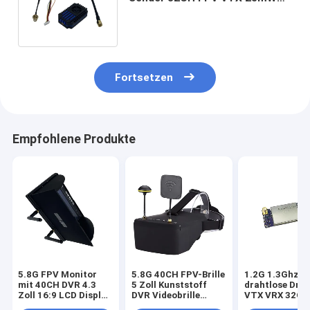
2000mW 5000mW Video-Link
Fortsetzen
Empfohlene Produkte
5.8G FPV Monitor
5.8G 40CH FPV-Brille
1.2G 1.3Ghz 5
mit 40CH DVR 4.3
5 Zoll Kunststoff
drahtlose Dro
Zoll 16:9 LCD Display
DVR Videobrille
VTX VRX 32CH
NTSC/PAL Auto-
Professionelles
DC FPV-