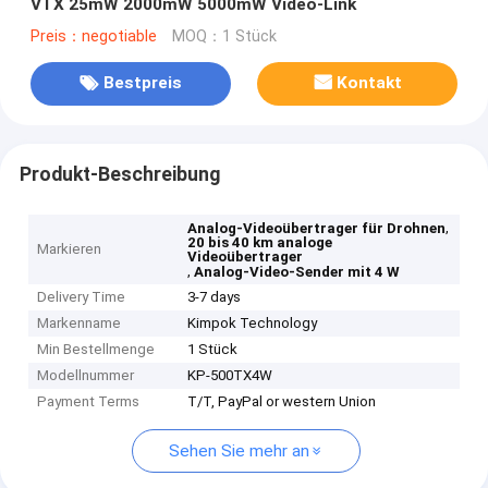
VTX 25mW 2000mW 5000mW Video-Link
Preis：negotiable
MOQ：1 Stück
Bestpreis
Kontakt
Produkt-Beschreibung
,
Analog-Videoübertrager für Drohnen
20 bis 40 km analoge
Markieren
Videoübertrager
,
Analog-Video-Sender mit 4 W
Delivery Time
3-7 days
Markenname
Kimpok Technology
Min Bestellmenge
1 Stück
Modellnummer
KP-500TX4W
Payment Terms
T/T, PayPal or western Union
Sehen Sie mehr an