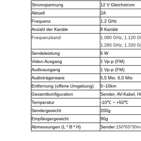
Stromspannung
12 V Gleichstrom
Aktuell
2A
Frequenz
1,2 GHz
Anzahl der Kanäle
8 Kanäle
Frequenzband
1.080 GHz, 1.120 G
1.280 GHz, 1.320 G
Sendeleistung
5 W
Video-Ausgang
1 Vp-p (FM)
Audioausgang
1 Vp-p (FM)
Audioträgerware
5,5 Mio. 6,0 Mio
Entfernung (offene Umgebung)
5~10km
Gesamtkonfiguration
Sender, AV-Kabel, 
Temperatur
-10℃ ~ +50℃
Sendergewicht
200g
Empfängergewicht
90g
Abmessungen (L * B * H)
Sender:
150*65*30