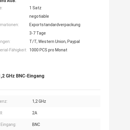
and AGB:
e:
1 Satz
negotiable
rmationen:
Exportstandardverpackung
3-7 Tage
ngen:
T/T, Western Union, Paypal
ial-Fähigkeit:
1000 PCS pro Monat
 1,2 GHz BNC-Eingang
enz:
1,2 GHz
l:
2A
 Eingang:
BNC