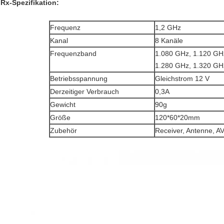
Rx-Spezifikation:
Frequenz
1,2 GHz
Kanal
8 Kanäle
Frequenzband
1.080 GHz, 1.120 GH
1.280 GHz, 1.320 GH
Betriebsspannung
Gleichstrom 12 V
Derzeitiger Verbrauch
0,3A
Gewicht
90g
Größe
120*60*20mm
Zubehör
Receiver, Antenne, A