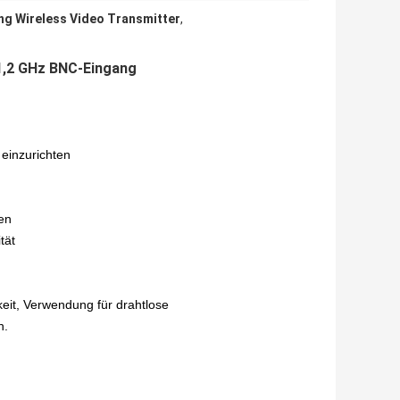
g Wireless Video Transmitter
,
 1,2 GHz BNC-Eingang
einzurichten
en
tät
eit, Verwendung für drahtlose
n.