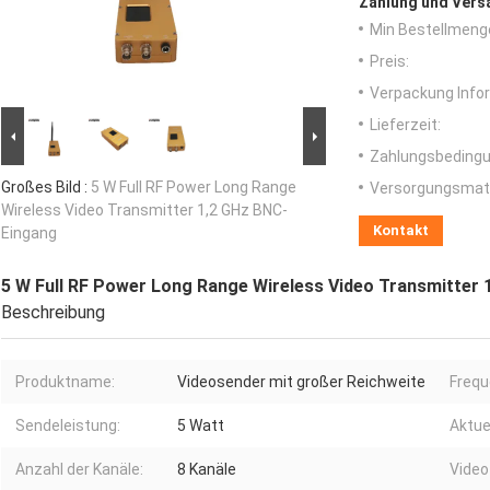
Zahlung und Vers
Min Bestellmeng
Preis:
Verpackung Info
Lieferzeit:
Zahlungsbedingu
Großes Bild :
5 W Full RF Power Long Range
Versorgungsmater
Wireless Video Transmitter 1,2 GHz BNC-
Kontakt
Eingang
5 W Full RF Power Long Range Wireless Video Transmitter
Beschreibung
Produktname:
Videosender mit großer Reichweite
Frequ
Sendeleistung:
5 Watt
Aktuel
Anzahl der Kanäle:
8 Kanäle
Video