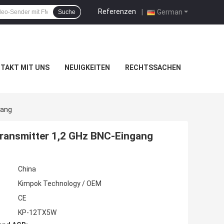
Referenzen
|
German
Suche
TAKT MIT UNS
NEUIGKEITEN
RECHTSSACHEN
gang
Transmitter 1,2 GHz BNC-Eingang
China
Kimpok Technology / OEM
CE
KP-12TX5W