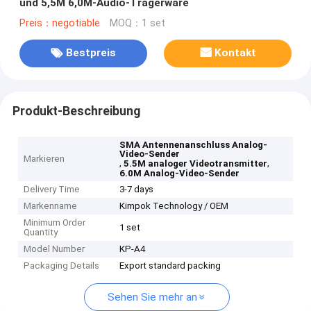
und 5,5M 6,0M-Audio-Trägerware
Preis：negotiable
MOQ：1 set
Bestpreis
Kontakt
Produkt-Beschreibung
SMA Antennenanschluss Analog-
Video-Sender
Markieren
,
,
5.5M analoger Videotransmitter
6.0M Analog-Video-Sender
Delivery Time
3-7 days
Markenname
Kimpok Technology / OEM
Minimum Order
1 set
Quantity
Model Number
KP-A4
Packaging Details
Export standard packing
Sehen Sie mehr an