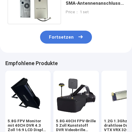
SMA-Antennenanschluss
und 5,5M 6,0M-Audio-
Price： 1 set
Trägerware
Fortsetzen
Empfohlene Produkte
5.8G FPV Monitor
5.8G 40CH FPV-Brille
1.2G 1.3Ghz 5
mit 40CH DVR 4.3
5 Zoll Kunststoff
drahtlose Dro
Zoll 16:9 LCD Display
DVR Videobrille
VTX VRX 32CH