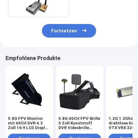
Analog Wireless AV Link
100g
Fortsetzen
Empfohlene Produkte
5.8G FPV Monitor
5.8G 40CH FPV-Brille
1.2G 1.3Ghz 5
mit 40CH DVR 4.3
5 Zoll Kunststoff
drahtlose Dro
Zoll 16:9 LCD Display
DVR Videobrille
VTX VRX 32CH
NTSC/PAL Auto-
Professionelles
DC FPV-
Suchfunktion
Drohnenzubehör
Videotransmit