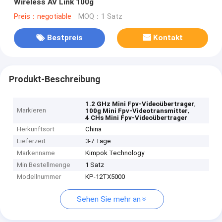
Wireless AV Link 100g
Preis：negotiable
MOQ：1 Satz
Bestpreis
Kontakt
Produkt-Beschreibung
,
1.2 GHz Mini Fpv-Videoübertrager
Markieren
,
100g Mini Fpv-Videotransmitter
4 CHs Mini Fpv-Videoübertrager
Herkunftsort
China
Lieferzeit
3-7 Tage
Markenname
Kimpok Technology
Min Bestellmenge
1 Satz
Modellnummer
KP-12TX5000
Sehen Sie mehr an