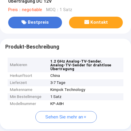
Übertragung DC 12V
Preis：negotiable
MOQ：1 Satz
Bestpreis
Kontakt
Produkt-Beschreibung
,
1.2 GHz Analog-TV-Sender
Markieren
Analog-TV-Sender für drahtlose
Übertragung
Herkunftsort
China
Lieferzeit
3-7 Tage
Markenname
Kimpok Technology
Min Bestellmenge
1 Satz
Modellnummer
KP-A8H
Sehen Sie mehr an