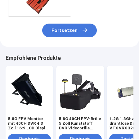
Drahtlose Übertragung
DC 12V
Fortsetzen
Empfohlene Produkte
5.8G FPV Monitor
5.8G 40CH FPV-Brille
1.2G 1.3Ghz 5
mit 40CH DVR 4.3
5 Zoll Kunststoff
drahtlose Dro
Zoll 16:9 LCD Display
DVR Videobrille
VTX VRX 32CH
NTSC/PAL Auto-
Professionelles
DC FPV-
Suchfunktion
Drohnenzubehör
Videotransmit