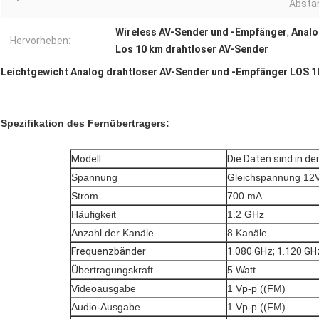
Absta
Wireless AV-Sender und -Empfänger
,
Analo
Hervorheben:
Los 10 km drahtloser AV-Sender
Leichtgewicht Analog drahtloser AV-Sender und -Empfänger LOS 1
Spezifikation des Fernübertragers:
Modell
Die Daten sind in de
Spannung
Gleichspannung 12
Strom
700 mA
Häufigkeit
1.2 GHz
Anzahl der Kanäle
8 Kanäle
Frequenzbänder
1.080 GHz; 1.120 GH
Übertragungskraft
5 Watt
Videoausgabe
1 Vp-p ((FM)
Audio-Ausgabe
1 Vp-p ((FM)