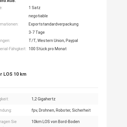
and AGB:
e:
1 Satz
negotiable
rmationen:
Exportstandardverpackung
3-7 Tage
ngen:
T/T, Western Union, Paypal
ial-Fähigkeit:
100 Stück pro Monat
er LOS 10 km
gkeit:
1,2 Gigahertz
ndung:
fpv, Drohnen, Roboter, Sicherheit
ragen Sie
10km LOS von Bord-Boden