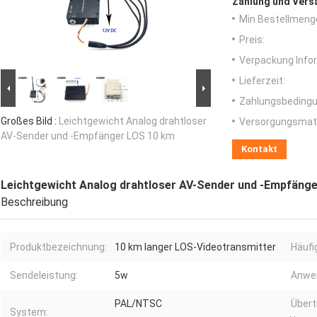
Zahlung und Vers
Min Bestellmeng
Preis:
Verpackung Info
Lieferzeit:
Zahlungsbedingu
Großes Bild :
Leichtgewicht Analog drahtloser
Versorgungsmater
AV-Sender und -Empfänger LOS 10 km
Kontakt
Leichtgewicht Analog drahtloser AV-Sender und -Empfäng
Beschreibung
Produktbezeichnung:
10 km langer LOS-Videotransmitter
Häufi
Sendeleistung:
5w
Anwe
PAL/NTSC
Übert
System: