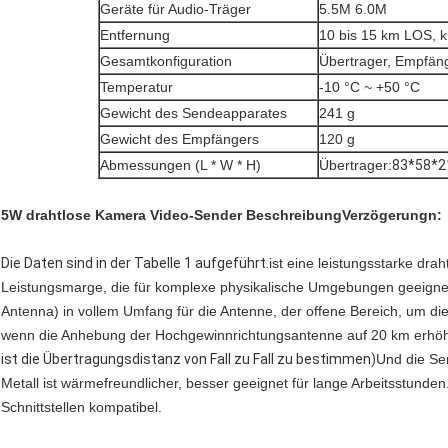
Geräte für Audio-Träger
5.5M 6.0M
Entfernung
10 bis 15 km LOS,
Gesamtkonfiguration
Übertrager, Empfäng
Temperatur
-10 °C ~ +50 °C
Gewicht des Sendeapparates
241 g
Gewicht des Empfängers
120 g
Abmessungen (L * W * H)
Übertrager:
83*58*
5W drahtlose Kamera Video-Sender Beschreibung
Verzögerung
n:
Die Daten sind in der Tabelle 1 aufgeführt.
ist eine leistungsstarke dr
Leistungsmarge, die für komplexe physikalische Umgebungen geeignet
Antenna) in vollem Umfang für die Antenne, der offene Bereich, um d
wenn die Anhebung der Hochgewinnrichtungsantenne auf 20 km erhöht
ist die Übertragungsdistanz von Fall zu Fall zu bestimmen)
Und die Se
Metall ist wärmefreundlicher, besser geeignet für lange Arbeitsstun
Schnittstellen kompatibel.