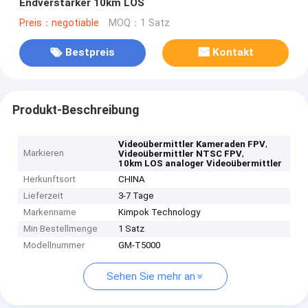
Endverstärker 10km LOS
Preis：negotiable
MOQ：1 Satz
Bestpreis
Kontakt
Produkt-Beschreibung
,
Videoübermittler Kameraden FPV
Markieren
,
Videoübermittler NTSC FPV
10km LOS analoger Videoübermittler
Herkunftsort
CHINA
Lieferzeit
3-7 Tage
Markenname
Kimpok Technology
Min Bestellmenge
1 Satz
Modellnummer
GM-T5000
Sehen Sie mehr an