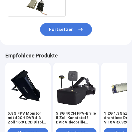
Endverstärker 10km LOS
Fortsetzen
Empfohlene Produkte
5.8G FPV Monitor
5.8G 40CH FPV-Brille
1.2G 1.3Ghz 5
mit 40CH DVR 4.3
5 Zoll Kunststoff
drahtlose Dro
Zoll 16:9 LCD Display
DVR Videobrille
VTX VRX 32CH
NTSC/PAL Auto-
Professionelles
DC FPV-
Suchfunktion
Drohnenzubehör
Videotransmit