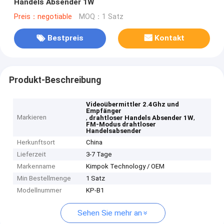
Handels Absender 1W
Preis：negotiable
MOQ：1 Satz
Bestpreis
Kontakt
Produkt-Beschreibung
Videoübermittler 2.4Ghz und
Empfänger
Markieren
,
,
drahtloser Handels Absender 1W
FM-Modus drahtloser
Handelsabsender
Herkunftsort
China
Lieferzeit
3-7 Tage
Markenname
Kimpok Technology / OEM
Min Bestellmenge
1 Satz
Modellnummer
KP-B1
Sehen Sie mehr an