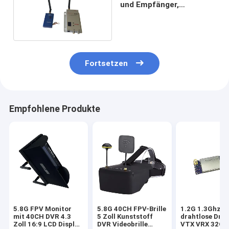
und Empfänger,
drahtloser Handels
Absender 1W
Fortsetzen
Empfohlene Produkte
5.8G FPV Monitor
5.8G 40CH FPV-Brille
1.2G 1.3Ghz 5
mit 40CH DVR 4.3
5 Zoll Kunststoff
drahtlose Dro
Zoll 16:9 LCD Display
DVR Videobrille
VTX VRX 32CH