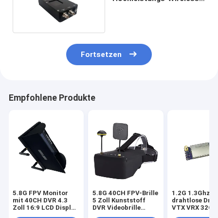
AV-Sender und -
Empfänger mit 4 Kanälen
Fortsetzen
Empfohlene Produkte
5.8G FPV Monitor
5.8G 40CH FPV-Brille
1.2G 1.3Ghz 5
mit 40CH DVR 4.3
5 Zoll Kunststoff
drahtlose Dro
Zoll 16:9 LCD Display
DVR Videobrille
VTX VRX 32CH
NTSC/PAL Auto-
Professionelles
DC FPV-