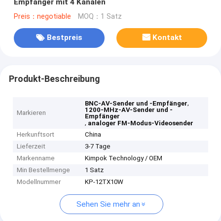
Empfänger mit 4 Kanälen
Preis：negotiable
MOQ：1 Satz
Bestpreis
Kontakt
Produkt-Beschreibung
,
BNC-AV-Sender und -Empfänger
1200-MHz-AV-Sender und -
Markieren
Empfänger
,
analoger FM-Modus-Videosender
Herkunftsort
China
Lieferzeit
3-7 Tage
Markenname
Kimpok Technology / OEM
Min Bestellmenge
1 Satz
Modellnummer
KP-12TX10W
Sehen Sie mehr an