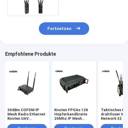
langen Strecke multi
Hopfen WiFi MIMO NLOS
Fortsetzen
Empfohlene Produkte
30dBm COFDM IP
Knoten FPGAs 128
Taktisches IP
Mesh Radio Ethernet
Hüpferbandbreite
drahtloser Me
Knoten UAV
20Mhz IP Mesh
Network 32 Kn
drahtloser
Network Radio Link
20Mhz für
Verbindungs-20km
With
Durchführung