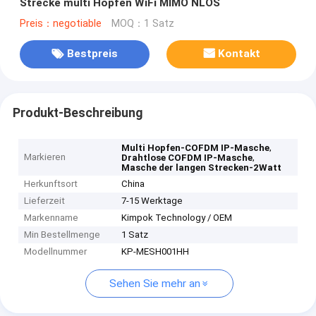
Strecke multi Hopfen WiFi MIMO NLOS
Preis：negotiable
MOQ：1 Satz
Bestpreis
Kontakt
Produkt-Beschreibung
,
Multi Hopfen-COFDM IP-Masche
Markieren
,
Drahtlose COFDM IP-Masche
Masche der langen Strecken-2Watt
Herkunftsort
China
Lieferzeit
7-15 Werktage
Markenname
Kimpok Technology / OEM
Min Bestellmenge
1 Satz
Modellnummer
KP-MESH001HH
Sehen Sie mehr an