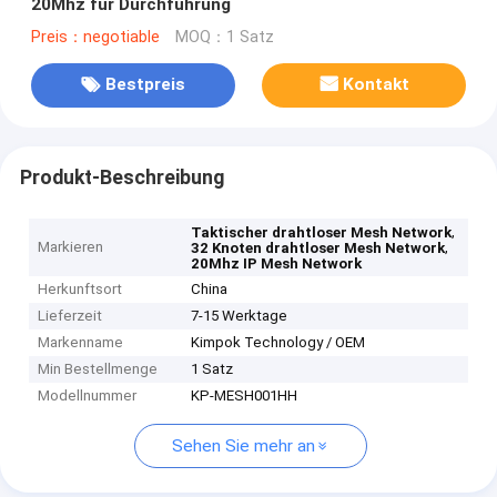
20Mhz für Durchführung
Preis：negotiable
MOQ：1 Satz
Bestpreis
Kontakt
Produkt-Beschreibung
,
Taktischer drahtloser Mesh Network
Markieren
,
32 Knoten drahtloser Mesh Network
20Mhz IP Mesh Network
Herkunftsort
China
Lieferzeit
7-15 Werktage
Markenname
Kimpok Technology / OEM
Min Bestellmenge
1 Satz
Modellnummer
KP-MESH001HH
Sehen Sie mehr an