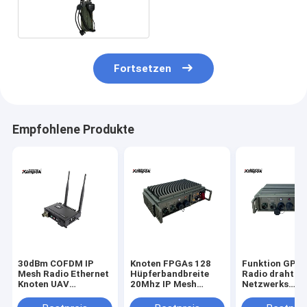
20Mhz für Durchführung
Fortsetzen
Empfohlene Produkte
30dBm COFDM IP
Knoten FPGAs 128
Funktion GPSs
Mesh Radio Ethernet
Hüpferbandbreite
Radio drahtlo
Knoten UAV
20Mhz IP Mesh
Netzwerks
drahtloser
Network Radio Link
Fahrzeug-lang
Verbindungs-20km
With
Strecken-Mesh