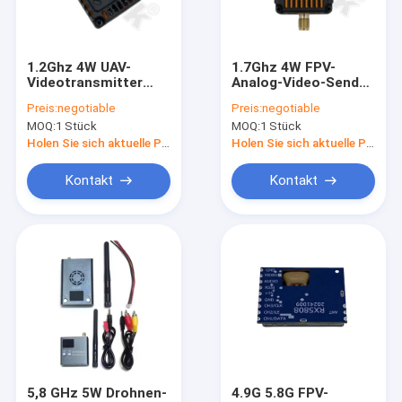
Über uns
Werksbesichtigung
1.2Ghz 4W UAV-
1.7Ghz 4W FPV-
Videotransmitter
Analog-Video-Sender
Qualitätskontrolle
FM-Modulation 9
mit Langstrecken-
Preis:
negotiable
Preis:
negotiable
Kanäle VTX
Wireless-VTX für
MOQ:
1 Stück
MOQ:
1 Stück
drahtlose stabile
UAV-Video-TX
Kontakt mit uns
Übertragung
Holen Sie sich aktuelle Preis
Holen Sie sich aktuelle Preis
Neuigkeiten
Kontakt
Kontakt
Rechtssachen
Drohne VTX
FPV-Videoübermittler
FPV Videoempfänger
5,8 GHz 5W Drohnen-
4.9G 5.8G FPV-