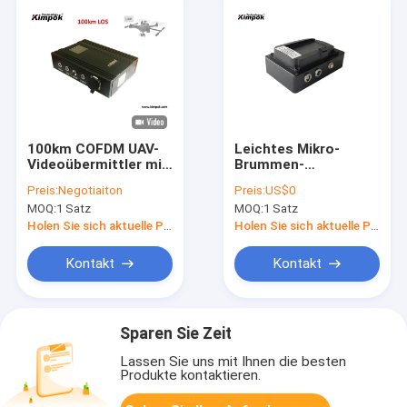
100km COFDM UAV-
Leichtes Mikro-
Videoübermittler mit
Brummen-
Verstärker 5W
Kraftübertragungssyste
Preis:
Negotiaiton
Preis:
US$0
HD UAV-
MOQ:
1 Satz
MOQ:
1 Satz
Videoübermittler-
H.265
Holen Sie sich aktuelle Preis
Holen Sie sich aktuelle Preis
Kontakt
Kontakt
Sparen Sie Zeit
Lassen Sie uns mit Ihnen die besten
Produkte kontaktieren.