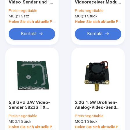
Video-Sender und -
Videoreceiver Modul
Analoger Videoübermittler
Empfänger 5,8G VTX
RX5808 mit Audio 96
Preis:
negotiable
Preis:
negotiable
VRX Ultra RC FPV
Kanäle
MOQ:
IP Mesh Radio
1 Satz
MOQ:
1 Stück
Videoübertragung
Videoverbindung
Holen Sie sich aktuelle Preis
Holen Sie sich aktuelle Preis
COFDM-Videoübermittler
Kontakt
Kontakt
COFDM IP-Übermittler
COFDM-Modul
COFDM-Videoempfänger
Drahtlose Rf-Antenne
Rf-Endverstärker
5,8 GHz UAV Video-
2.2G 1.6W Drohnen-
Daten-Radiotransceiver
Sender 5823S TX
Analog-Video-Sender
Versorgung DC 5V
2.2 GHz FPV VTX
Preis:
negotiable
Preis:
negotiable
Strom 4900 MHz -
Langstrecken-
MOQ:
1 Stück
MOQ:
1 Stück
6060 MHz VTX
Videoübertragung
Holen Sie sich aktuelle Preis
Holen Sie sich aktuelle Preis