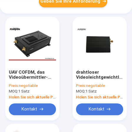
Geben Sie Ihre Anforderung
UAV COFDM, das
drahtloser
Videoübermittler-
Videoleichtgewichtler
Radioapparat mit 2W
200mW COFDM
Preis:
negotiable
Preis:
negotiable
Latenz 50km senken,
Digital übermittler-
MOQ:
1 Satz
MOQ:
1 Satz
übertragen Abstand
420g
Holen Sie sich aktuelle Preis
Holen Sie sich aktuelle Preis
Kontakt
Kontakt