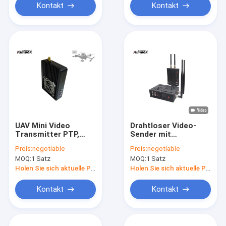
Kontakt
Kontakt
UAV Mini Video
Drahtloser Video-
Transmitter PTP,
Sender mit
COFDM-
bidirektionalen Daten
Preis:
negotiable
Preis:
negotiable
Videoabsender 20km
für
MOQ:
1 Satz
MOQ:
1 Satz
Uplink-
UAV/Drohne/Roboter
Realzeitleichtgewichtler
Holen Sie sich aktuelle Preis
Holen Sie sich aktuelle Preis
Kontakt
Kontakt