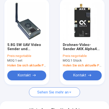
5.8G 5W UAV Video
Drohnen-Video-
Sender und
Sender AKK Alpha4
Empfänger 5.8 GHz
VTX 5.8G FPV 4W
Preis:
negotiable
Preis:
negotiable
Audio Video
8CH Ultra-
MOQ:
1 set
MOQ:
1 Stück
Übertragung für
Langstrecken-
Drohnen FPV VTX
Videosender
Holen Sie sich aktuelle Preis
Holen Sie sich aktuelle Preis
Kontakt
Kontakt
Sehen Sie mehr an