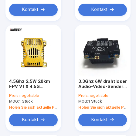
Kontakt
Kontakt
4.5Ghz 2.5W 20km
3.3Ghz 6W drahtloser
FPV VTX 4.5G
Audio-Video-Sender
Wireless Video
3.3G UAV FPV VTX
Preis:
negotiable
Preis:
negotiable
Transmitter UAV VTX
Videoübertragung für
MOQ:
1 Stück
MOQ:
1 Stück
Bildübertragung für
RC-Drohne
RC-Drohne
Holen Sie sich aktuelle Preis
Holen Sie sich aktuelle Preis
Kontakt
Kontakt