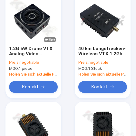
1.2G 5W Drone VTX
40 km Langstrecken-
Analog Video
Wireless VTX 1.2Ghz
Transmitter 1.2GHz
10W UAV
Preis:
negotiable
Preis:
negotiable
Image Transmission
Videoübertrager FPV
MOQ:
1 piece
MOQ:
1 Stück
UAV RC Drone 9CH
VTX Videoverbindung
VTX
9CH
Holen Sie sich aktuelle Preis
Holen Sie sich aktuelle Preis
Kontakt
Kontakt
Zu Hause
Produkte
Videos