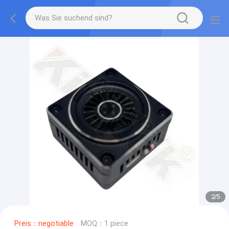
2
/
5
Preis：negotiable
MOQ：1 piece