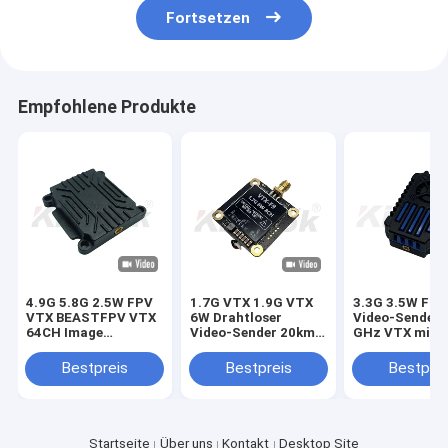
Fortsetzen
Empfohlene Produkte
4.9G 5.8G 2.5W FPV
1.7G VTX 1.9G VTX
3.3G 3.5W FP
VTX BEASTFPV VTX
6W Drahtloser
Video-Sender 
64CH Image
Video-Sender 20km
GHz VTX mit I
Transmission Drone
Langstrecken-
24CH
Accessories
Bildübertragung
25mW/2000m
Bestpreis
Bestpreis
Bestprei
FPV VTX Modu
Startseite
Über uns
Kontakt
Desktop Site