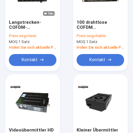
Über uns
Werksbesichtigung
Langstrecken-
100 drahtlose
COFDM-
COFDM
Qualitätskontrolle
Videoabsender,
Videoübermittler-
Preis:
negotiate
Preis:
negotiable
Fahrzeug drahtloser
hohe Leistung des
MOQ:
1 Satz
MOQ:
1 Satz
Handelsübermittler 5
Watt-schroff für
Kontakt mit uns
Watt-Mobile
Langstrecken
Holen Sie sich aktuelle Preis
Holen Sie sich aktuelle Preis
Neuigkeiten
Kontakt
Kontakt
Rechtssachen
Drohne VTX
FPV-Videoübermittler
FPV Videoempfänger
Videoübermittler HD
Kleiner Übermittler