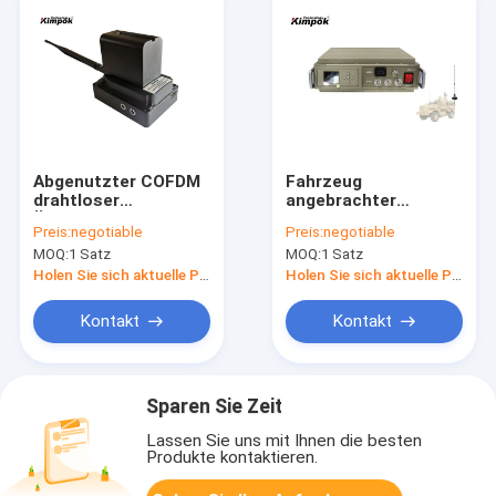
Abgenutzter COFDM
Fahrzeug
drahtloser
angebrachter
Übermittler 1watt,
COFDM-
Preis:
negotiable
Preis:
negotiable
militärischer
Videoübermittler-
MOQ:
1 Satz
MOQ:
1 Satz
drahtloser
lange Strecken-
Audiovideoabsender
Radioapparat H.264
Holen Sie sich aktuelle Preis
Holen Sie sich aktuelle Preis
des Körper-
2K QPSK
Kontakt
Kontakt
Sparen Sie Zeit
Lassen Sie uns mit Ihnen die besten
Produkte kontaktieren.