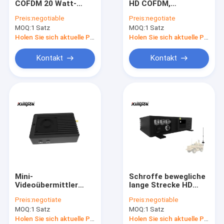
COFDM 20 Watt-
HD COFDM,
Analoger Videoübermittler
Radioapparat mit Bit-
drahtloser Handels
Preis:
negotiable
Preis:
negotiate
Verschlüsselung AES
Absender 1080P 500
MOQ:
IP Mesh Radio
1 Satz
MOQ:
1 Satz
128
Meter NLOS
versteckte Manpack
Holen Sie sich aktuelle Preis
Holen Sie sich aktuelle Preis
COFDM-Videoübermittler
Kontakt
Kontakt
COFDM IP-Übermittler
COFDM-Modul
COFDM-Videoempfänger
Drahtlose Rf-Antenne
Rf-Endverstärker
Mini-
Schroffe bewegliche
Daten-Radiotransceiver
Videoübermittler
lange Strecke HD
H.265 UAV COFDM
20W COFDM-
Preis:
negotiate
Preis:
negotiable
Video- und Daten-
Videoübermittler-10-
MOQ:
1 Satz
MOQ:
1 Satz
niedrige
15km für Fahrzeug
Verzögerungs-hohe
Holen Sie sich aktuelle Preis
Holen Sie sich aktuelle Preis