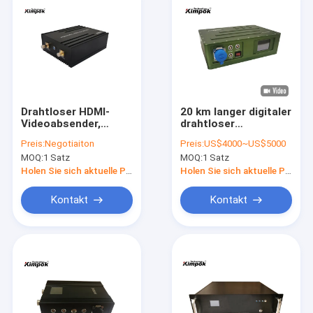
Drahtloser HDMI-
20 km langer digitaler
Videoabsender,
drahtloser
kleiner Mini-COFDM-
Videosender und -
Preis:
Negotiaiton
Preis:
US$4000~US$5000
Übermittler 5 Watt
empfänger mit
MOQ:
1 Satz
MOQ:
1 Satz
geringer Latenz
Holen Sie sich aktuelle Preis
Holen Sie sich aktuelle Preis
Kontakt
Kontakt
Zu Hause
Produkte
Videos