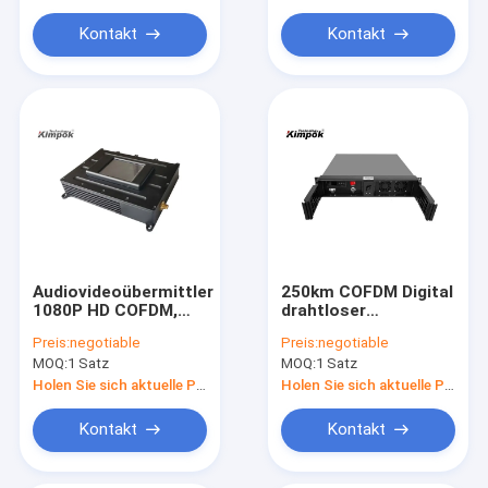
Geschwindigkeit
Kontakt
Kontakt
Audiovideoübermittler
250km COFDM Digital
1080P HD COFDM,
drahtloser
drahtloser
Videoübermittler mit
Preis:
negotiable
Preis:
negotiable
Handelsabsender für
AES-Verschlüsselung
MOQ:
1 Satz
MOQ:
1 Satz
feuerbekämpfenden
80 Watt-Energie
Roboter USV
Holen Sie sich aktuelle Preis
Holen Sie sich aktuelle Preis
Kontakt
Kontakt