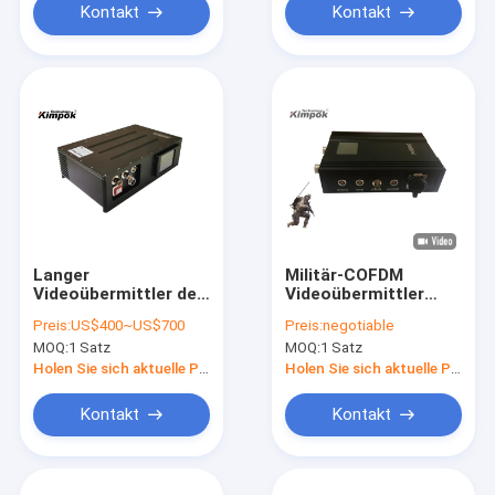
Kontakt
Kontakt
Langer
Militär-COFDM
Videoübermittler der
Videoübermittler
Strecken-COFDM
drahtloses H.265
Preis:
US$400~US$700
Preis:
negotiable
1080P HD des
MOQ:
1 Satz
MOQ:
1 Satz
Rucksack-5 Watt Rf-
Macht
Holen Sie sich aktuelle Preis
Holen Sie sich aktuelle Preis
Kontakt
Kontakt