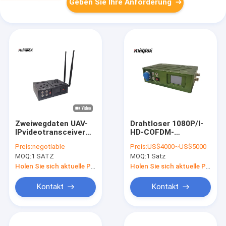
Geben Sie Ihre Anforderung
Zweiwegdaten UAV-
Drahtloser 1080P/I-
IPvideotransceiver
HD-COFDM-
5W RS232/TTL-
Videosender und -
Preis:
negotiable
Preis:
US$4000~US$5000
Steuerung
empfänger mit AES-
MOQ:
1 SATZ
MOQ:
1 Satz
Verschlüsselung
Holen Sie sich aktuelle Preis
Holen Sie sich aktuelle Preis
Kontakt
Kontakt