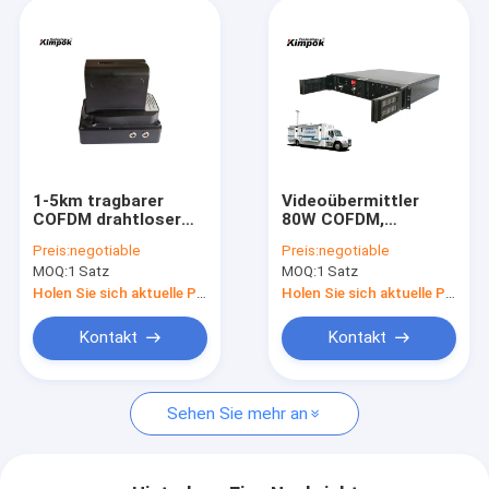
1-5km tragbarer
Videoübermittler
COFDM drahtloser
80W COFDM,
Videoübermittler mit
drahtlose HDMI-
Preis:
negotiable
Preis:
negotiable
Militärklasse
Ergänzung 4k
MOQ:
1 Satz
MOQ:
1 Satz
erstrecken lang sich
NLOS 60km
Holen Sie sich aktuelle Preis
Holen Sie sich aktuelle Preis
Kontakt
Kontakt
Sehen Sie mehr an