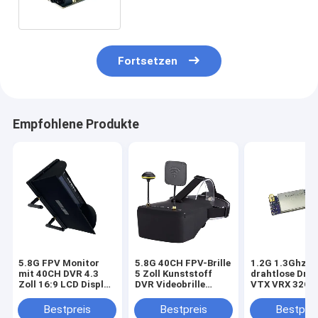
Teile
Fortsetzen
Empfohlene Produkte
5.8G FPV Monitor
5.8G 40CH FPV-Brille
1.2G 1.3Ghz 5
mit 40CH DVR 4.3
5 Zoll Kunststoff
drahtlose Dro
Zoll 16:9 LCD Display
DVR Videobrille
VTX VRX 32CH
NTSC/PAL Auto-
Professionelles
DC FPV-
Suchfunktion
Drohnenzubehör
Videotransmit
Bestpreis
Bestpreis
Bestprei
Videoaufzeichnung
Empfänger