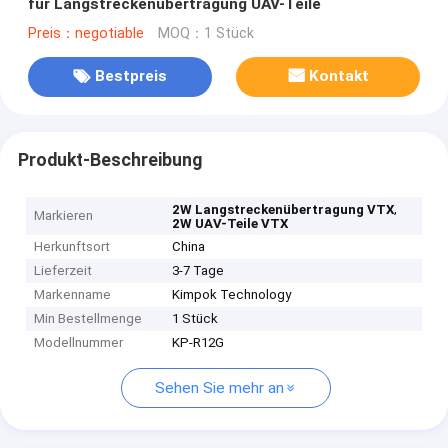
für Langstreckenübertragung UAV-Teile
Preis：negotiable
MOQ：1 Stück
Bestpreis
Kontakt
Produkt-Beschreibung
,
2W Langstreckenübertragung VTX
Markieren
2W UAV-Teile VTX
Herkunftsort
China
Lieferzeit
3-7 Tage
Markenname
Kimpok Technology
Min Bestellmenge
1 Stück
Modellnummer
KP-R12G
Sehen Sie mehr an