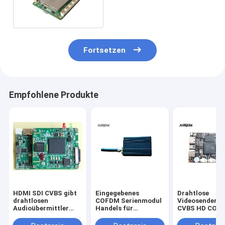
Security IP Mesh Network
Radio Module Wireless
Fortsetzen
Empfohlene Produkte
HDMI SDI CVBS gibt
Eingegebenes
Drahtlose
drahtlosen
COFDM Serienmodul
Videosenderb
Audioübermittler
Handels für
CVBS HD COFD
und
Leistungsaufnahme
FPV-Brummen
Empfängerbaustein
der Kamera-
Kommunikatio