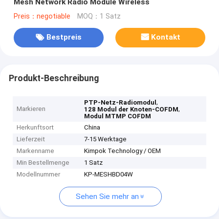
Mesh Network Radio Module Wireless
Preis：negotiable
MOQ：1 Satz
Bestpreis
Kontakt
Produkt-Beschreibung
,
PTP-Netz-Radiomodul
Markieren
,
128 Modul der Knoten-COFDM
Modul MTMP COFDM
Herkunftsort
China
Lieferzeit
7-15 Werktage
Markenname
Kimpok Technology / OEM
Min Bestellmenge
1 Satz
Modellnummer
KP-MESHBD04W
Sehen Sie mehr an