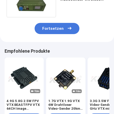
1080P HD Drones Video
Link H.265
Fortsetzen
Empfohlene Produkte
4.9G 5.8G 2.5W FPV
1.7G VTX 1.9G VTX
3.3G 3.5W FP
VTX BEASTFPV VTX
6W Drahtloser
Video-Sender 
64CH Image
Video-Sender 20km
GHz VTX mit I
Transmission Drone
Langstrecken-
24CH