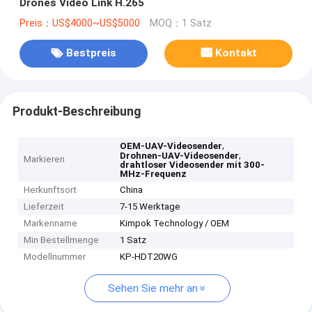
Drones Video Link H.265
Preis：US$4000~US$5000
MOQ：1 Satz
Bestpreis
Kontakt
Produkt-Beschreibung
,
OEM-UAV-Videosender
,
Drohnen-UAV-Videosender
Markieren
drahtloser Videosender mit 300-
MHz-Frequenz
Herkunftsort
China
Lieferzeit
7-15 Werktage
Markenname
Kimpok Technology / OEM
Min Bestellmenge
1 Satz
Modellnummer
KP-HDT20WG
Sehen Sie mehr an