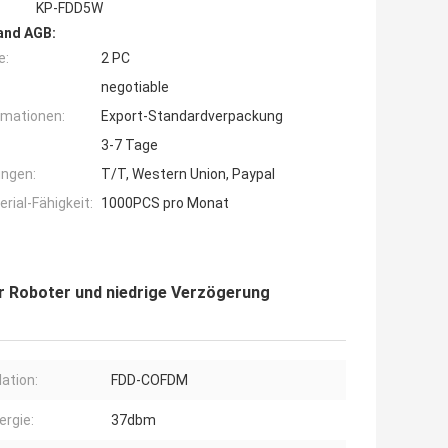
KP-FDD5W
and AGB:
e:
2 PC
negotiable
rmationen:
Export-Standardverpackung
3-7 Tage
ngen:
T/T, Western Union, Paypal
ial-Fähigkeit:
1000PCS pro Monat
r Roboter und niedrige Verzögerung
ation:
FDD-COFDM
ergie:
37dbm