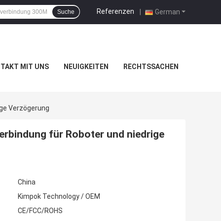
Referenzen
|
German
Suche
TAKT MIT UNS
NEUIGKEITEN
RECHTSSACHEN
ige Verzögerung
erbindung für Roboter und niedrige
China
Kimpok Technology / OEM
CE/FCC/ROHS