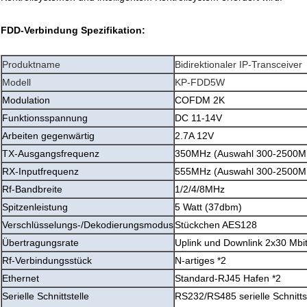
FDD-Verbindung Spezifikation:
Produktname
Bidirektionaler IP-Transceiver
Modell
KP-FDD5W
Modulation
COFDM 2K
Funktionsspannung
DC 11-14V
Arbeiten gegenwärtig
2.7A 12V
TX-Ausgangsfrequenz
350MHz (Auswahl 300-2500M
RX-Inputfrequenz
555MHz (Auswahl 300-2500M
Rf-Bandbreite
1/2/4/8MHz
Spitzenleistung
5 Watt (37dbm)
Verschlüsselungs-/Dekodierungsmodus
Stückchen AES128
Übertragungsrate
Uplink und Downlink 2x30 Mbit
Rf-Verbindungsstück
N-artiges *2
Ethernet
Standard-RJ45 Hafen *2
Serielle Schnittstelle
RS232/RS485 serielle Schnitt