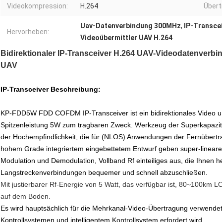
Videokompression:
H.264
Übert
Uav-Datenverbindung 300MHz
,
IP-Transce
Hervorheben:
Videoübermittler UAV H.264
Bidirektionaler IP-Transceiver H.264 UAV-Videodatenverbi
UAV
IP-Transceiver Beschreibung:
KP-FDD5W FDD COFDM IP-Transceiver ist ein bidirektionales Video 
Spitzenleistung 5W zum tragbaren Zweck. Werkzeug der Superkapazit
der Hochempfindlichkeit, die für (NLOS) Anwendungen der Fernübertragu
hohem Grade integriertem eingebettetem Entwurf geben super-linearer d
Modulation und Demodulation, Vollband Rf einteiliges aus, die Ihnen h
Langstreckenverbindungen bequemer und schnell abzuschließen.
Mit justierbarer Rf-Energie von 5 Watt, das verfügbar ist, 80~100km
auf dem Boden.
Es wird hauptsächlich für die Mehrkanal-Video-Übertragung verwende
Kontrollsystemen und intelligentem Kontrollsystem erfordert wird.