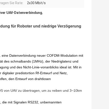
ragen Sie Rate:
2x30 Mbit/s
iver UAV-Datenverbindung
,
ndung für Roboter und niedrige Verzögerung
u. eine Datenverbindung neuer COFDM-Modulation mit
ät des schmalbands (1MHz), der Niedriglatenz und
ng und des Nicht-Linie-vonanblicks ideal ist. Mit in
igitaler predistortion Rf-Entwurf und Netz,
elfen, den Entwurf von drahtlosen
 LOS von UAV zu übertragen, um zu reiben und 3~10km
t, die mit Signalen RS232, unbemannten