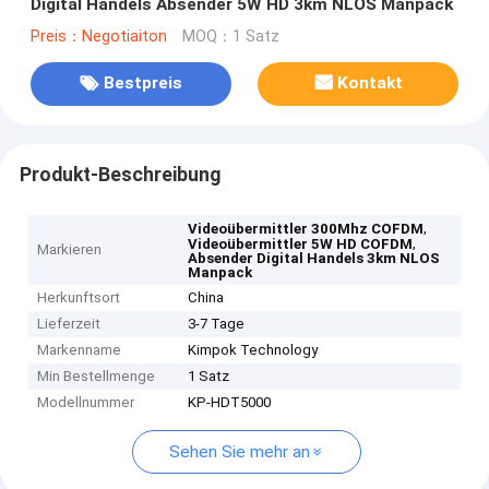
Digital Handels Absender 5W HD 3km NLOS Manpack
Preis：Negotiaiton
MOQ：1 Satz
Bestpreis
Kontakt
Produkt-Beschreibung
,
Videoübermittler 300Mhz COFDM
,
Videoübermittler 5W HD COFDM
Markieren
Absender Digital Handels 3km NLOS
Manpack
Herkunftsort
China
Lieferzeit
3-7 Tage
Markenname
Kimpok Technology
Min Bestellmenge
1 Satz
Modellnummer
KP-HDT5000
Sehen Sie mehr an