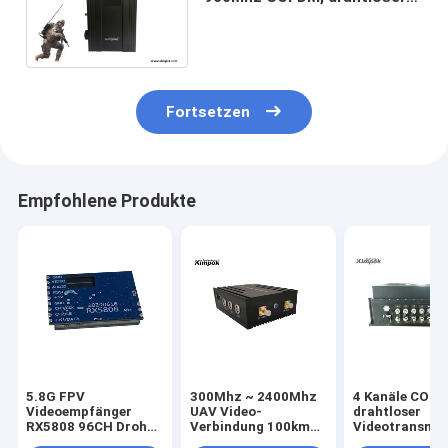
Digital Handels Absender 5W
HD 3km NLOS Manpack
Fortsetzen
Empfohlene Produkte
5.8G FPV
300Mhz ~ 2400Mhz
4 Kanäle COF
Videoempfänger
UAV Video-
drahtloser
RX5808 96CH Drohne
Verbindung 100km
Videotransmit
VRX Langstrecken-
LOS Langstrecken-
km LOS