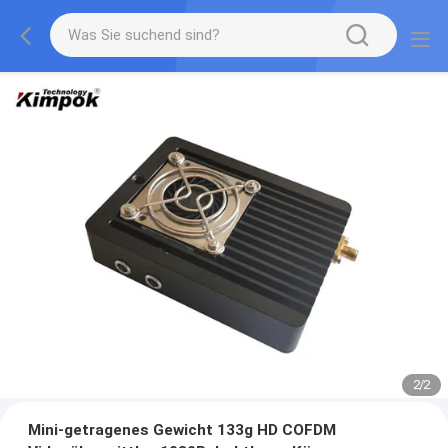
2
/
2
Mini-getragenes Gewicht 133g HD COFDM