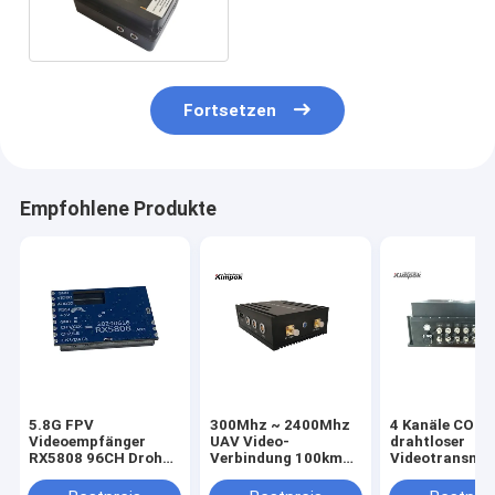
Videoübermittler-1080P
drahtloser Körper
Fortsetzen
Empfohlene Produkte
5.8G FPV
300Mhz ~ 2400Mhz
4 Kanäle COF
Videoempfänger
UAV Video-
drahtloser
RX5808 96CH Drohne
Verbindung 100km
Videotransmit
VRX Langstrecken-
LOS Langstrecken-
km LOS
Videoübertragung
Wireless-Sender 5W
Langstrecken 