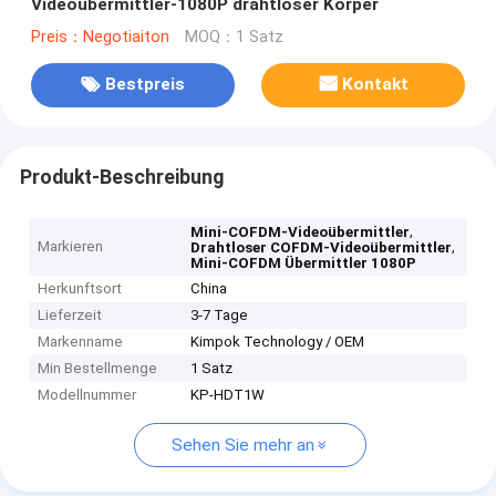
Videoübermittler-1080P drahtloser Körper
Preis：Negotiaiton
MOQ：1 Satz
Bestpreis
Kontakt
Produkt-Beschreibung
,
Mini-COFDM-Videoübermittler
Markieren
,
Drahtloser COFDM-Videoübermittler
Mini-COFDM Übermittler 1080P
Herkunftsort
China
Lieferzeit
3-7 Tage
Markenname
Kimpok Technology / OEM
Min Bestellmenge
1 Satz
Modellnummer
KP-HDT1W
Sehen Sie mehr an