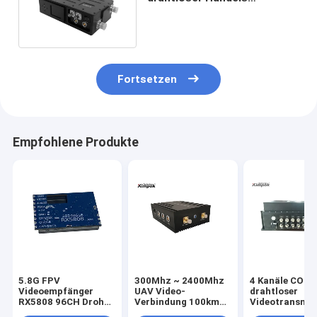
Zweiwegabsender COFDM-
Videoübermittler-5km mit
Daten
Fortsetzen
Empfohlene Produkte
5.8G FPV
300Mhz ~ 2400Mhz
4 Kanäle COF
Videoempfänger
UAV Video-
drahtloser
RX5808 96CH Drohne
Verbindung 100km
Videotransmit
VRX Langstrecken-
LOS Langstrecken-
km LOS