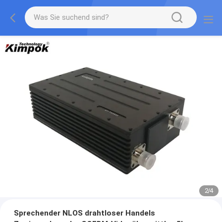
2
/
4
Sprechender NLOS drahtloser Handels