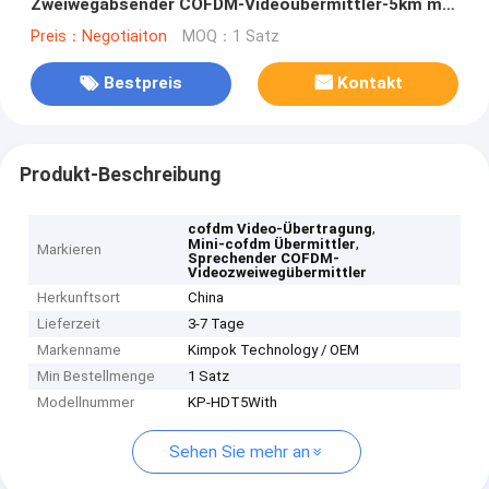
Zweiwegabsender COFDM-Videoübermittler-5km mit
Daten
Preis：Negotiaiton
MOQ：1 Satz
Bestpreis
Kontakt
Produkt-Beschreibung
,
cofdm Video-Übertragung
,
Mini-cofdm Übermittler
Markieren
Sprechender COFDM-
Videozweiwegübermittler
Herkunftsort
China
Lieferzeit
3-7 Tage
Markenname
Kimpok Technology / OEM
Min Bestellmenge
1 Satz
Modellnummer
KP-HDT5With
Sehen Sie mehr an