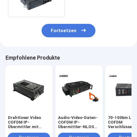
Militär für Videosignale
RS232 RS485
Fortsetzen
Empfohlene Produkte
Drahtloser Video
Audio-Video-Daten-
70-100km LO
COFDM IP-
COFDM IP-
COFDM
Übermittler mit
Übermittler-NLOS
Verschlüsselun
Energie bis 50km Rf-
bewegliches Bi
Übermittler-A
2W
Richtungs
FPV/UAV/Robo