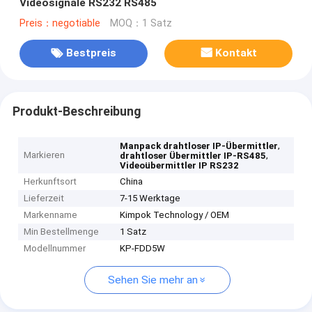
Videosignale RS232 RS485
Preis：negotiable
MOQ：1 Satz
Bestpreis
Kontakt
Produkt-Beschreibung
,
Manpack drahtloser IP-Übermittler
Markieren
,
drahtloser Übermittler IP-RS485
Videoübermittler IP RS232
Herkunftsort
China
Lieferzeit
7-15 Werktage
Markenname
Kimpok Technology / OEM
Min Bestellmenge
1 Satz
Modellnummer
KP-FDD5W
Sehen Sie mehr an