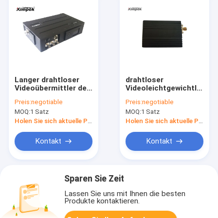
Langer drahtloser
drahtloser
Videoübermittler der
Videoleichtgewichtler
Strecken-HD COFDM
200mW COFDM
Preis:
negotiable
Preis:
negotiable
für mobiles Fahrzeug
Digital übermittler-
MOQ:
1 Satz
MOQ:
1 Satz
420g
Holen Sie sich aktuelle Preis
Holen Sie sich aktuelle Preis
Kontakt
Kontakt
Sparen Sie Zeit
Lassen Sie uns mit Ihnen die besten
Produkte kontaktieren.