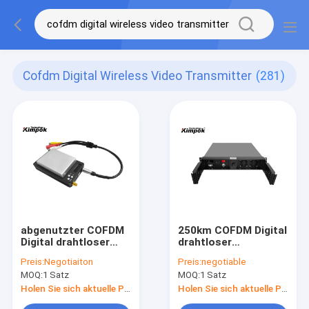
Cofdm Digital Wireless Video Transmitter
(281)
abgenutzter COFDM
250km COFDM Digital
Digital drahtloser
drahtloser
Videoübermittler
Videoübermittler mit
Preis:
Negotiaiton
Preis:
negotiable
1080P HD Körper-mit
AES-Verschlüsselung
MOQ:
1 Satz
MOQ:
1 Satz
Datenverbindung
80 Watt-Energie
Holen Sie sich aktuelle Preis
Holen Sie sich aktuelle Preis