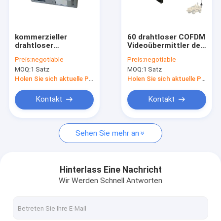
Über uns
Werksbesichtigung
kommerzieller
60 drahtloser COFDM
drahtloser
Videoübermittler des
Qualitätskontrolle
Videoübermittler und
Watt-unbemannten
Preis:
negotiable
Preis:
negotiable
Empfänger 20W
Landfahrzeug-
MOQ:
1 Satz
MOQ:
1 Satz
COFDM für
Kontakt mit uns
Videokamera
Holen Sie sich aktuelle Preis
Holen Sie sich aktuelle Preis
Neuigkeiten
Kontakt
Kontakt
Rechtssachen
Sehen Sie mehr an
Drohne VTX
Hinterlass Eine Nachricht
Wir Werden Schnell Antworten
FPV-Videoübermittler
FPV Videoempfänger