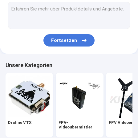
Analoger Videoübermittler
IP Mesh Radio
COFDM-Videoübermittler
Fortsetzen
COFDM IP-Übermittler
COFDM-Modul
Unsere Kategorien
COFDM-Videoempfänger
Drahtlose Rf-Antenne
Rf-Endverstärker
Daten-Radiotransceiver
Drohne VTX
FPV-
FPV Videoemp
Videoübermittler