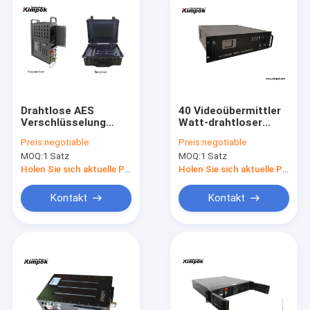
Drahtlose AES
40 Videoübermittler
Verschlüsselung
Watt-drahtloser
beweglichen
Digital COFDM für
Preis:
negotiable
Preis:
negotiable
Fahrzeug Cofdm
bewegliche
MOQ:
1 Satz
MOQ:
1 Satz
Videoübermittler-
Handelskommunikation
Holen Sie sich aktuelle Preis
Holen Sie sich aktuelle Preis
Kontakt
Kontakt
Zu Hause
Produkte
Videos