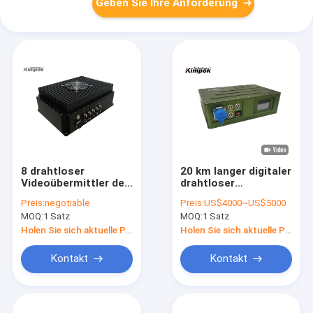
Geben Sie Ihre Anforderung
8 drahtloser
20 km langer digitaler
Videoübermittler der
drahtloser
Kanal-COFDM Digital
Videosender und -
Preis:
negotiable
Preis:
US$4000~US$5000
mit serieller
empfänger mit
MOQ:
1 Satz
MOQ:
1 Satz
Schnittstelle zu PTZ-
geringer Latenz
Steuerung
Holen Sie sich aktuelle Preis
Holen Sie sich aktuelle Preis
Kontakt
Kontakt