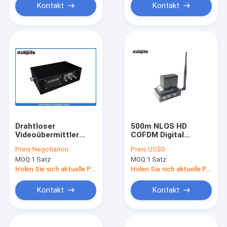
Kontakt
Kontakt
Drahtloser
500m NLOS HD
Videoübermittler
COFDM Digital
5.8Ghz Kimpok-
drahtloser
Preis:
Negotiaiton
Preis:
US$0
Rucksack-COFDM
Videoübermittler für
MOQ:
1 Satz
MOQ:
1 Satz
Digital für UAV
öffentliche
Sicherheit
Holen Sie sich aktuelle Preis
Holen Sie sich aktuelle Preis
Kontakt
Kontakt