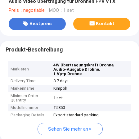
Audio Video Übertragung für Drohnen FPV VTX
Preis：negotiable
MOQ：1 set
Bestpreis
Kontakt
Produkt-Beschreibung
,
4W Übertragungskraft Drohne
Markieren
,
Audio-Ausgabe Drohne
1 Vp-p Drohne
Delivery Time
3-7 days
Markenname
Kimpok
Minimum Order
1 set
Quantity
Modellnummer
T5850
Packaging Details
Export standard packing
Sehen Sie mehr an