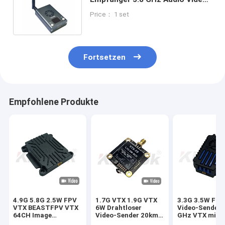
Übertragung für Drohnen FPV
Price： 1 set
VTX
Fortsetzen
Empfohlene Produkte
4.9G 5.8G 2.5W FPV
1.7G VTX 1.9G VTX
3.3G 3.5W FP
VTX BEASTFPV VTX
6W Drahtloser
Video-Sender 
64CH Image
Video-Sender 20km
GHz VTX mit I
Transmission Drone
Langstrecken-
24CH