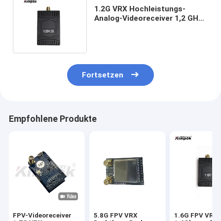
1.2G VRX Hochleistungs-
Analog-Videoreceiver 1,2 GHz
FPV VRX für Drohnenzubehör
Fortsetzen
Empfohlene Produkte
FPV-Videoreceiver
5.8G FPV VRX
1.6G FPV VRX