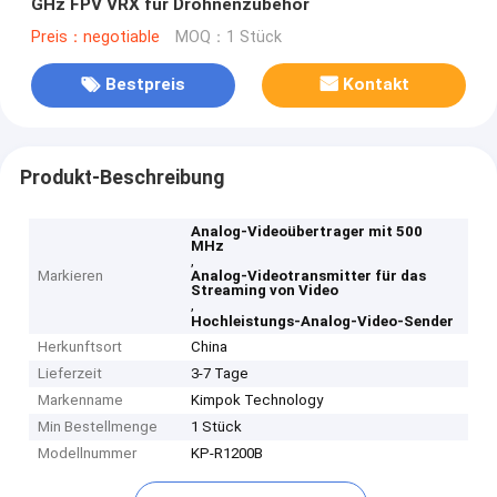
GHz FPV VRX für Drohnenzubehör
Preis：negotiable
MOQ：1 Stück
Bestpreis
Kontakt
Produkt-Beschreibung
Analog-Videoübertrager mit 500
MHz
,
Markieren
Analog-Videotransmitter für das
Streaming von Video
,
Hochleistungs-Analog-Video-Sender
Herkunftsort
China
Lieferzeit
3-7 Tage
Markenname
Kimpok Technology
Min Bestellmenge
1 Stück
Modellnummer
KP-R1200B