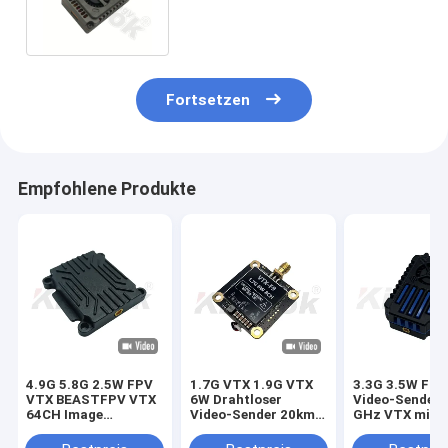
3.3Ghz FPV Wireless VTX für
Langstreckenvideosender
Fortsetzen
Empfohlene Produkte
4.9G 5.8G 2.5W FPV
1.7G VTX 1.9G VTX
3.3G 3.5W FP
VTX BEASTFPV VTX
6W Drahtloser
Video-Sender 
64CH Image
Video-Sender 20km
GHz VTX mit I
Transmission Drone
Langstrecken-
24CH
Accessories
Bildübertragung
25mW/2000m