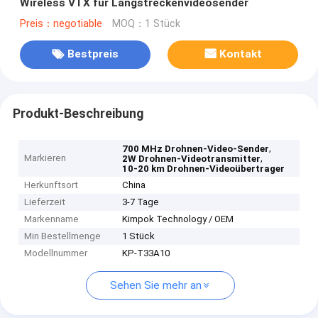
Wireless VTX für Langstreckenvideosender
Preis：negotiable
MOQ：1 Stück
Bestpreis
Kontakt
Produkt-Beschreibung
,
700 MHz Drohnen-Video-Sender
Markieren
,
2W Drohnen-Videotransmitter
10-20 km Drohnen-Videoübertrager
Herkunftsort
China
Lieferzeit
3-7 Tage
Markenname
Kimpok Technology / OEM
Min Bestellmenge
1 Stück
Modellnummer
KP-T33A10
Sehen Sie mehr an